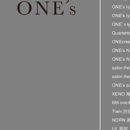
ONE’s 
ONE’s 
ONE’ｓ
Quartet
ONEcrea
ONE’s 
ONE’s N
salon t
salon t
ONE’s o
XENO 
fifth on
Tiam 渋
NORN 
LiL 原宿