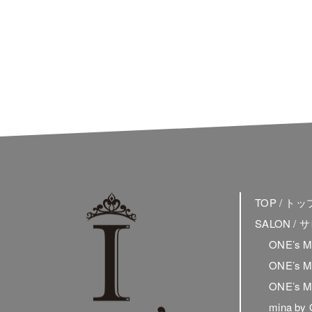
TOP / ト
SALON /
ONE’s 
ONE’s 
ONE’s 
mina by