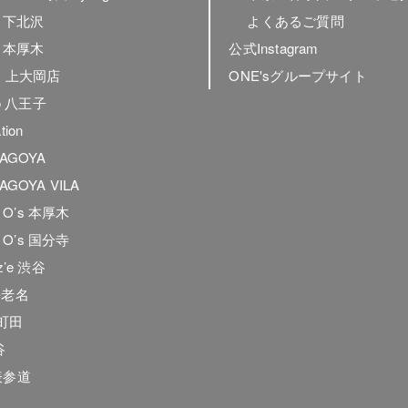
ly 下北沢
よくあるご質問
ly 本厚木
公式Instagram
ly 上大岡店
ONE'sグループサイト
to 八王子
tion
NAGOYA
AGOYA VILA
he O’s 本厚木
he O’s 国分寺
z’e 渋谷
海老名
e.町田
谷
表参道