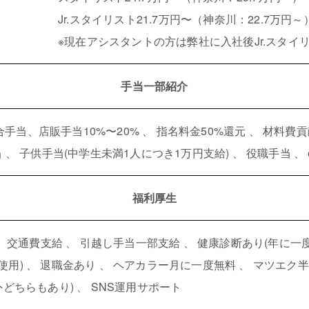
Jr.スタイリスト21.7万円〜（神奈川：22.7万円～
※現在アシスタントの方は弊社に入社後Jr.スタイ
手当一部紹介
当、店販手当10%〜20% 、 指名料金50%還元 、 材料費
、 子供手当(中学生未満1人につき1万円支給) 、 役職手当 、 e
福利厚生
、 交通費支給 、 引越し手当一部支給 、 健康診断あり(年に一度
用) 、 退職金あり 、 ヘアカラー月に一度無料 、 マツエク半
どちらもあり) 、 SNS運用サポート