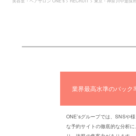
美容室・ヘアサロン ONE's
>
RECRUIT
>
東京・神奈川中途採
業界最高水準のバック
ONE’sグループでは、SNSや
な予約サイトの徹底的な分析に
り、抜群の集客力があります。