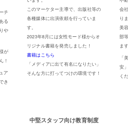
このマーケター主導で、出版社等の
会
ーチ
各種媒体に出演依頼を行っていま
り
ある
す。
美
りや
2023年8月には女性モード様からオ
部
リジナル書籍を発売しました！
ま
様が
書籍はこちら
「
ん！
「メディアに出て有名になりたい」
安
ュア
そんな方に打ってつけの環境です！
く
でき
中堅スタッフ向け教育制度