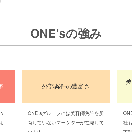
用
ONE’sの強み
美
率
外部案件の豊富さ
様々
ONE’sグループには美容師免許を所
ON
よ
有していないマーケターが在籍して
社
います。
不