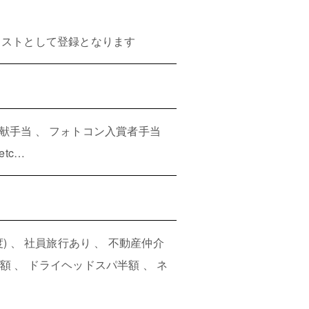
）
リストとして登録となります
貢献手当 、 フォトコン入賞者手当
tc…
) 、 社員旅行あり 、 不動産仲介
額 、 ドライヘッドスパ半額 、 ネ