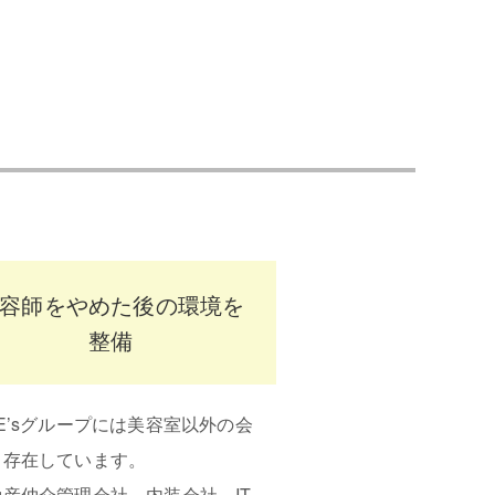
容師をやめた後の環境を
整備
E’sグループには美容室以外の会
も存在しています。
動産仲介管理会社、内装会社、IT