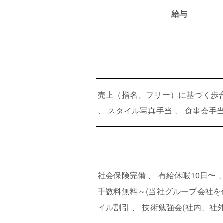
給与
売上（指名、フリー）に基づく歩合手
、 スタイル写真手当 、 食事会手当 
社会保険完備 、 有給休暇10日〜 
手数料無料～(当社グループ会社を使
イル割引 、 技術勉強会(社内、社外