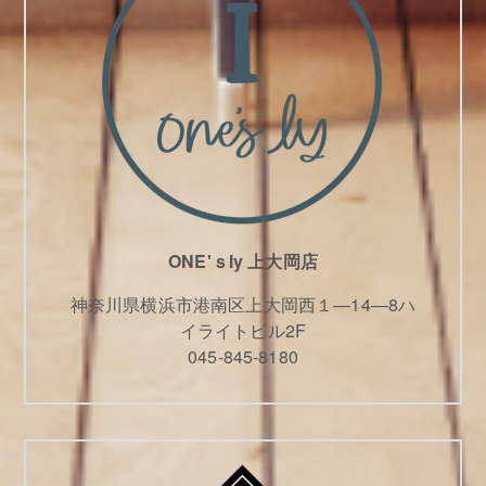
ONE'ｓly 上大岡店
神奈川県横浜市港南区上大岡西１―14―8ハ
イライトビル2F
045-845-8180