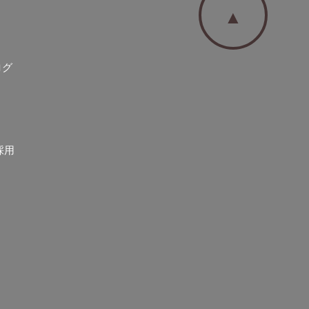
▲
ログ
採用