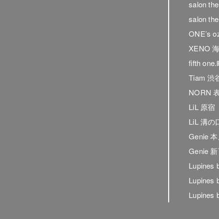
salon t
salon t
ONE’s o
XENO 
fifth on
Tiam 渋
NORN 
LiL 原宿
LiL 溝の
Genie 
Genie
Lupines
Lupines
Lupines