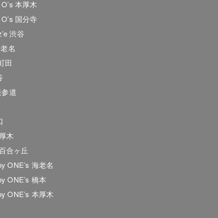
he O’s 本厚木
he O’s 国分寺
z’e 渋谷
海老名
e.町田
谷
表参道
口
本厚木
 新百合ヶ丘
 by ONE’s 海老名
 by ONE’s 橋本
 by ONE’s 本厚木