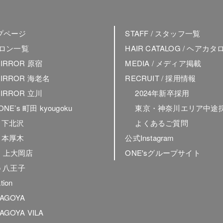
ップページ
STAFF / スタッフ一覧
 サロン一覧
HAIR CATALOG / ヘアカタ
MIRROR 原宿
MEDIA / メディア掲載
MIRROR 海老名
RECRUIT / 採用情報
MIRROR 立川
2024年新卒採用
 ONE’s 町田 kyougoku
東京・神奈川エリア中途
ly 下北沢
よくあるご質問
ly 本厚木
公式Instagram
ly 上大岡店
ONE'sグループサイト
to 八王子
tion
NAGOYA
AGOYA VILA