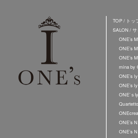
TOP / ト
SALON /
ONE’s 
ONE’s 
ONE’s 
mina by
ONE’s 
ONE’s 
ONE’ｓ
Quartet
ONEcrea
ONE’s 
ONE’s N