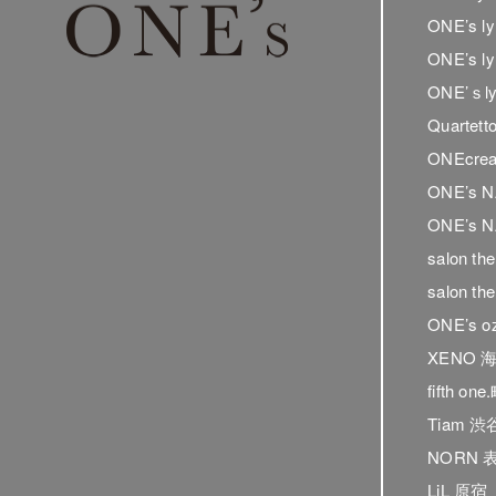
ONE’s 
ONE’s 
ONE’ｓ
Quartet
ONEcrea
ONE’s 
ONE’s N
salon t
salon t
ONE’s o
XENO 
fifth on
Tiam 渋
NORN 
LiL 原宿