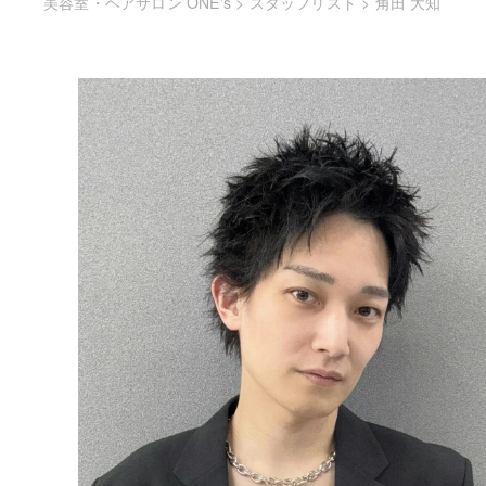
美容室・ヘアサロン ONE's
>
スタッフリスト
>
角田 大知