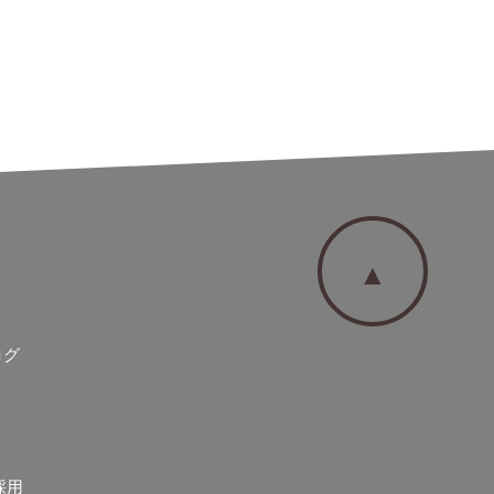
▲
ログ
採用