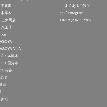
ly 下北沢
よくあるご質問
ly 本厚木
公式Instagram
ly 上大岡店
ONE'sグループサイト
to 八王子
tion
NAGOYA
AGOYA VILA
he O’s 本厚木
he O’s 国分寺
z’e 渋谷
海老名
e.町田
谷
表参道