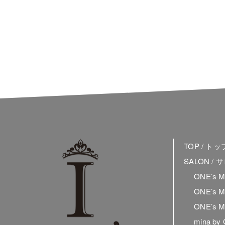
TOP / ト
SALON /
ONE’s 
ONE’s 
ONE’s 
mina by