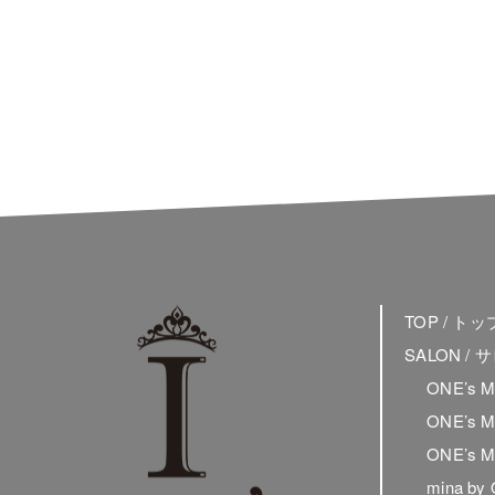
TOP / ト
SALON /
ONE’s 
ONE’s 
ONE’s 
mina by