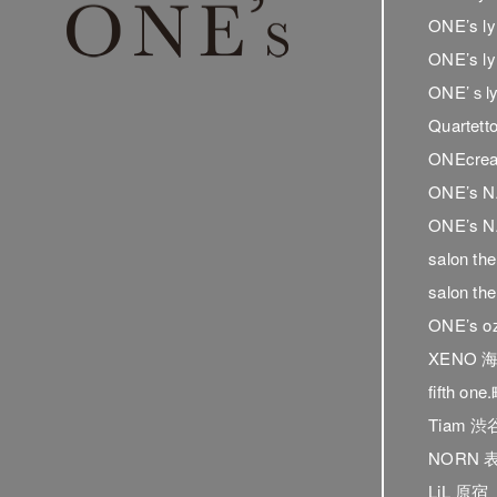
ONE’s 
ONE’s 
ONE’ｓ
Quartet
ONEcrea
ONE’s 
ONE’s N
salon t
salon t
ONE’s o
XENO 
fifth on
Tiam 渋
NORN 
LiL 原宿