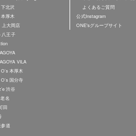
ly 下北沢
よくあるご質問
ly 本厚木
公式Instagram
ly 上大岡店
ONE'sグループサイト
to 八王子
tion
NAGOYA
AGOYA VILA
he O’s 本厚木
he O’s 国分寺
z’e 渋谷
海老名
e.町田
谷
表参道