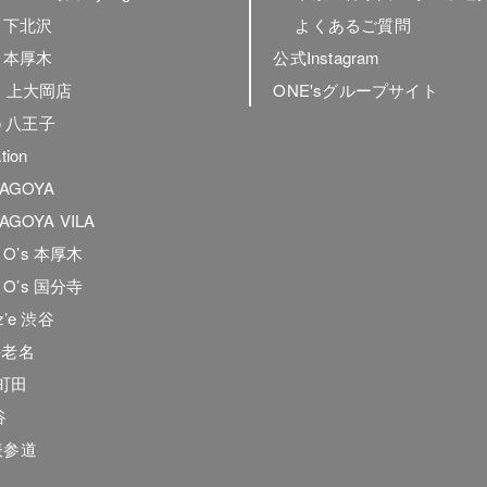
ly 下北沢
よくあるご質問
ly 本厚木
公式Instagram
ly 上大岡店
ONE'sグループサイト
to 八王子
tion
NAGOYA
AGOYA VILA
he O’s 本厚木
he O’s 国分寺
z’e 渋谷
海老名
e.町田
谷
表参道