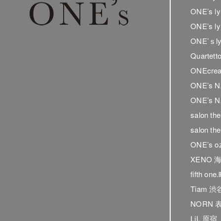
ONE’s 
ONE’s 
ONE’ｓ
Quartet
ONEcrea
ONE’s 
ONE’s N
salon t
salon t
ONE’s o
XENO 
fifth on
Tiam 渋
NORN 
LiL 原宿