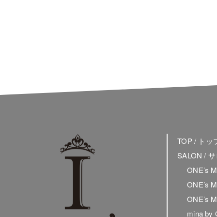
TOP / ト
SALON /
ONE’s 
ONE’s 
ONE’s 
mina by