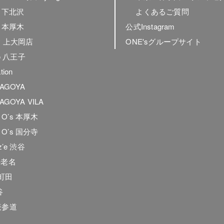
ly 下北沢
よくあるご質問
ly 本厚木
公式Instagram
ly 上大岡店
ONE'sグループサイト
to 八王子
tion
NAGOYA
AGOYA VILA
he O’s 本厚木
he O’s 国分寺
z’e 渋谷
海老名
e.町田
谷
表参道