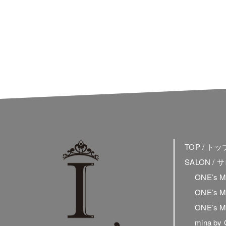
TOP / ト
SALON /
ONE’s 
ONE’s 
ONE’s 
mina by