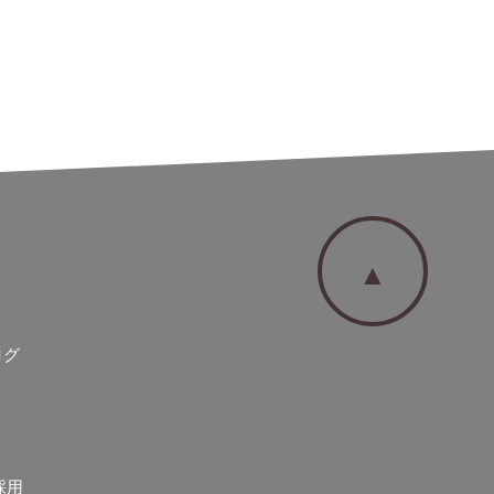
▲
ログ
採用