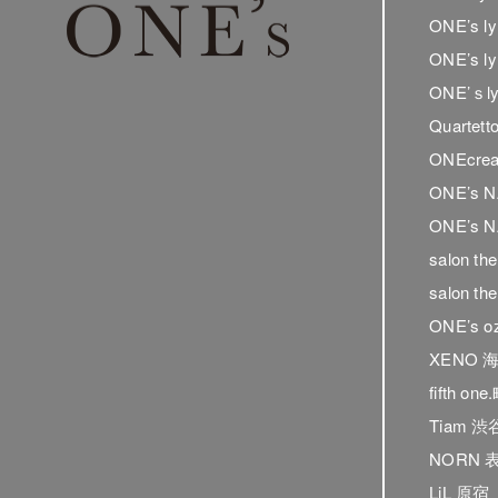
ONE’s 
ONE’s 
ONE’ｓ
Quartet
ONEcrea
ONE’s 
ONE’s N
salon t
salon t
ONE’s o
XENO 
fifth on
Tiam 渋
NORN 
LiL 原宿