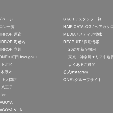
ップページ
STAFF / スタッフ一覧
 サロン一覧
HAIR CATALOG / ヘアカタ
MIRROR 原宿
MEDIA / メディア掲載
MIRROR 海老名
RECRUIT / 採用情報
MIRROR 立川
2024年新卒採用
 ONE’s 町田 kyougoku
東京・神奈川エリア中途
ly 下北沢
よくあるご質問
ly 本厚木
公式Instagram
ly 上大岡店
ONE'sグループサイト
to 八王子
tion
NAGOYA
AGOYA VILA