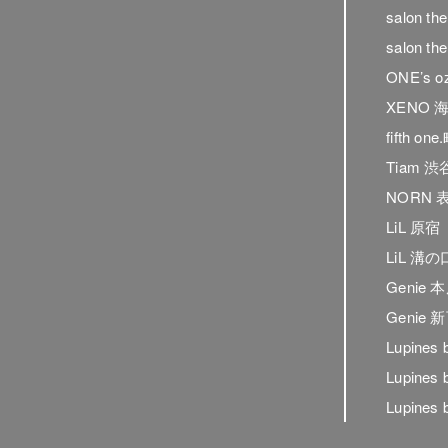
salon t
salon t
ONE’s o
XENO 
fifth on
Tiam 渋
NORN 
LiL 原宿
LiL 溝の
Genie 
Genie
Lupines
Lupines
Lupines