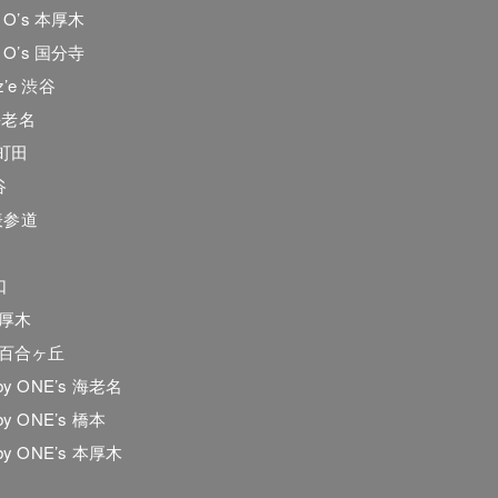
he O’s 本厚木
he O’s 国分寺
z’e 渋谷
海老名
e.町田
谷
表参道
口
本厚木
 新百合ヶ丘
 by ONE’s 海老名
 by ONE’s 橋本
 by ONE’s 本厚木