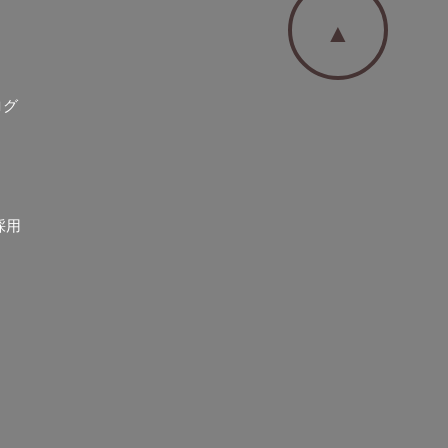
▲
ログ
採用